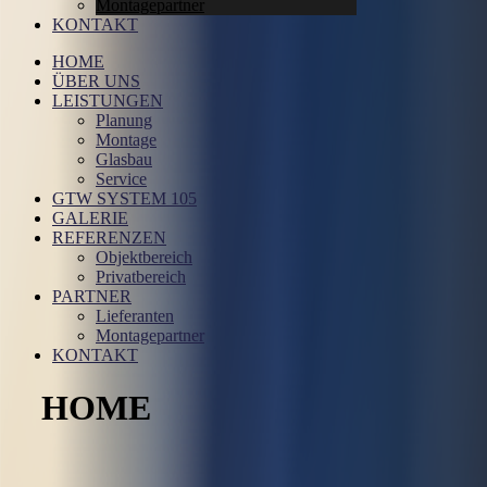
Montagepartner
KONTAKT
HOME
ÜBER UNS
LEISTUNGEN
Planung
Montage
Glasbau
Service
GTW SYSTEM 105
GALERIE
REFERENZEN
Objektbereich
Privatbereich
PARTNER
Lieferanten
Montagepartner
KONTAKT
HOME