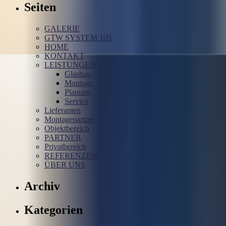
Seiten
GALERIE
GTW SYSTEM 105
HOME
KONTAKT
LEISTUNGEN
Glasbau
Montage
Planung
Service
Lieferanten
Montagepartner
Objektbereich
PARTNER
Privatbereich
REFERENZEN
ÜBER UNS
Archiv
Kategorien