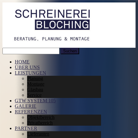
Suchen
nach:
HOME
ÜBER UNS
LEISTUNGEN
Planung
Montage
Glasbau
Service
GTW SYSTEM 105
GALERIE
REFERENZEN
Objektbereich
Privatbereich
PARTNER
Lieferanten