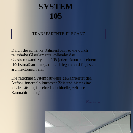
SYSTEM
105
TRANSPARENTE ELEGANZ
Durch die schlanke Rahmenform sowie durch
raumhohe Glaselemente vollendet das
Glastrennwand System 105 jeden Raum mit einem
Höchstmaß an transparenter Eleganz und fügt sich
architektonisch ein.
Die rationale Systembauweise gewährleistet den
Aufbau innerhalb kürzester Zeit und bietet eine
ideale Lösung für eine individuelle, zeitlose
Raumabtrennung.
Mehr….